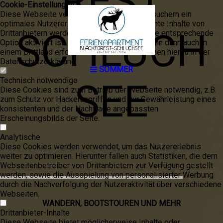
REST
Cookie-Einstellungen
Diese Webseite verwendet Cookies, um Besuchern ein
optimales Nutzererlebnis zu bieten. Bestimmte Inhalte von
SCHLUCH
Drittanbietern werden nur angezeigt, wenn die entsprechende
Option aktiviert ist. Die Datenverarbeitung kann dann auch in
einem Drittland erfolgen. Weitere Informationen hierzu in der
Datenschutzerklärung.
SOMMER
Technisch notwendige
SEE
Diese Cookies sind zum Betrieb der Webseite notwendig, z.B.
zum Schutz vor Hackerangriffen und zur Gewährleistung eines
konsistenten und der Nachfrage angepassten
Erscheinungsbilds der Seite.
Analytische
Diese Cookies werden verwendet, um das Nutzererlebnis
weiter zu optimieren. Hierunter fallen auch Statistiken, die dem
Webseitenbetreiber von Drittanbietern zur Verfügung gestellt
werden, sowie die Ausspielung von personalisierter Werbung
durch die Nachverfolgung der Nutzeraktivität über verschiedene
Webseiten.
WANDERN, BOOTSTOUREN UND MEHR
Drittanbieter-Inhalte
Diese Webseite bietet möglicherweise Inhalte oder