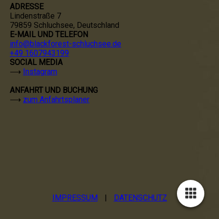
ADRESSE
Lindenstraße 7
79859 Schluchsee, Deutschland
E-MAIL UND TELEFON
info@blackforest-schluchsee.de
+49 1607943199
SOCIAL MEDIA
⟶
Instagram
ANFAHRT UND BUCHUNG
⟶
zum Anfahrtsplaner
IMPRESSUM
|
DATENSCHUTZ