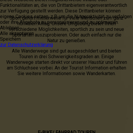
Funktionalitäten an, die von Drittanbietern eigenverantwortlich
zur Verfügung gestellt werden. Diese Drittanbieter können
eigene Cookies setzen, z.B. um die Nutzeraktivität zu verfolgen
Sport gehört mittlerweile für viele Menschen zum ganz
oder ihre Angebote zu personalisieren und zu optimieren.
normalen Alltag. Unsere Umgebung bietet Ihnen
Ablehnen
verschiedene Möglichkeiten, sportlich zu sein und neue
Alle akzeptieren
Sportarten auszuprobieren. Oder auch einfach nur die
Speichern
Natur zu genießen.
zur Datenschutzerklärung
Alle Wanderwege sind gut ausgeschildert und bieten
Touren in drei Schwierigkeitsgraden an. Einige
Wanderwege starten direkt vor unserer Haustür und führen
am Schluchsee vorbei. An der Tourist Information erhalten
Sie weitere Informationen sowie Wanderkarten.
E-BIKE/ FAHRRAD TOUREN