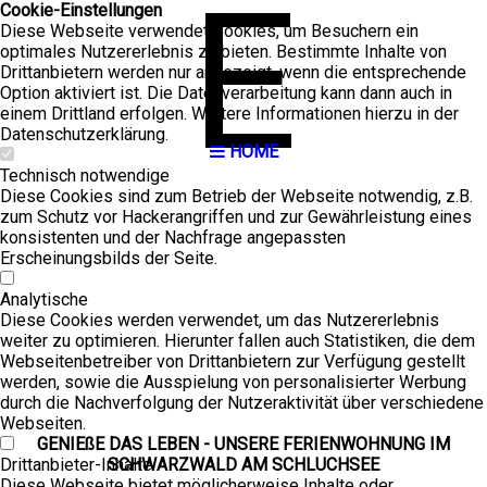
E
Cookie-Einstellungen
Diese Webseite verwendet Cookies, um Besuchern ein
optimales Nutzererlebnis zu bieten. Bestimmte Inhalte von
Drittanbietern werden nur angezeigt, wenn die entsprechende
Option aktiviert ist. Die Datenverarbeitung kann dann auch in
einem Drittland erfolgen. Weitere Informationen hierzu in der
Datenschutzerklärung.
HOME
Technisch notwendige
Diese Cookies sind zum Betrieb der Webseite notwendig, z.B.
zum Schutz vor Hackerangriffen und zur Gewährleistung eines
konsistenten und der Nachfrage angepassten
Erscheinungsbilds der Seite.
Analytische
Diese Cookies werden verwendet, um das Nutzererlebnis
weiter zu optimieren. Hierunter fallen auch Statistiken, die dem
Webseitenbetreiber von Drittanbietern zur Verfügung gestellt
werden, sowie die Ausspielung von personalisierter Werbung
durch die Nachverfolgung der Nutzeraktivität über verschiedene
Webseiten.
GENIEßE DAS LEBEN - UNSERE FERIENWOHNUNG IM
Drittanbieter-Inhalte
SCHWARZWALD AM SCHLUCHSEE
Diese Webseite bietet möglicherweise Inhalte oder