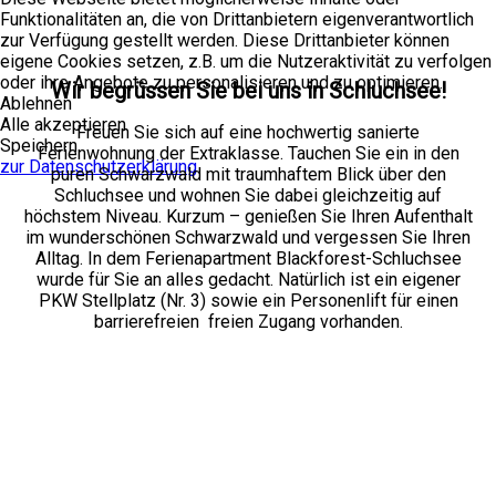
Funktionalitäten an, die von Drittanbietern eigenverantwortlich
zur Verfügung gestellt werden. Diese Drittanbieter können
eigene Cookies setzen, z.B. um die Nutzeraktivität zu verfolgen
oder ihre Angebote zu personalisieren und zu optimieren.
Wir begrüssen Sie bei uns in Schluchsee!
Ablehnen
Alle akzeptieren
Freuen Sie sich auf eine hochwertig sanierte
Speichern
Ferienwohnung der Extraklasse. Tauchen Sie ein in den
zur Datenschutzerklärung
puren Schwarzwald mit traumhaftem Blick über den
Schluchsee und wohnen Sie dabei gleichzeitig auf
höchstem Niveau. Kurzum – genießen Sie Ihren Aufenthalt
im wunderschönen Schwarzwald und vergessen Sie Ihren
Alltag. In dem Ferienapartment Blackforest-Schluchsee
wurde für Sie an alles gedacht. Natürlich ist ein eigener
PKW Stellplatz (Nr. 3) sowie ein Personenlift für einen
barrierefreien freien Zugang vorhanden.