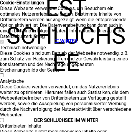
EST
Cookie-Einstellungen
Diese Webseite verwendet Cookies, um Besuchern ein
optimales Nutzererlebnis zu bieten. Bestimmte Inhalte von
Drittanbietern werden nur angezeigt, wenn die entsprechende
SCHLUCHS
Option aktiviert ist. Die Datenverarbeitung kann dann auch in
einem Drittland erfolgen. Weitere Informationen hierzu in der
Datenschutzerklärung.
WINTER
Technisch notwendige
EE
Diese Cookies sind zum Betrieb der Webseite notwendig, z.B.
zum Schutz vor Hackerangriffen und zur Gewährleistung eines
konsistenten und der Nachfrage angepassten
Erscheinungsbilds der Seite.
Analytische
Diese Cookies werden verwendet, um das Nutzererlebnis
weiter zu optimieren. Hierunter fallen auch Statistiken, die dem
Webseitenbetreiber von Drittanbietern zur Verfügung gestellt
werden, sowie die Ausspielung von personalisierter Werbung
durch die Nachverfolgung der Nutzeraktivität über verschiedene
Webseiten.
DER SCHLUCH­SEE IM WIN­TER
Drittanbieter-Inhalte
Diese Webseite bietet möglicherweise Inhalte oder