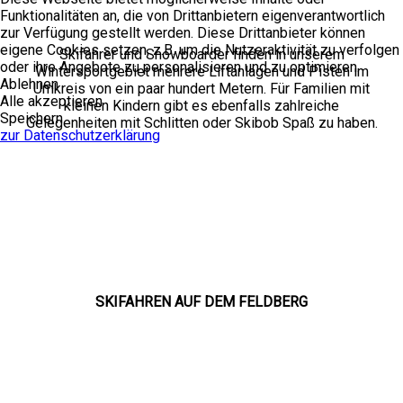
Funktionalitäten an, die von Drittanbietern eigenverantwortlich
zur Verfügung gestellt werden. Diese Drittanbieter können
eigene Cookies setzen, z.B. um die Nutzeraktivität zu verfolgen
Skifahrer und Snowboarder finden in unserem
oder ihre Angebote zu personalisieren und zu optimieren.
Wintersportgebiet mehrere Liftanlagen und Pisten im
Ablehnen
Umkreis von ein paar hundert Metern. Für Familien mit
Alle akzeptieren
kleinen Kindern gibt es ebenfalls zahlreiche
Speichern
Gelegenheiten mit Schlitten oder Skibob Spaß zu haben.
zur Datenschutzerklärung
SKIFAHREN AUF DEM FELDBERG