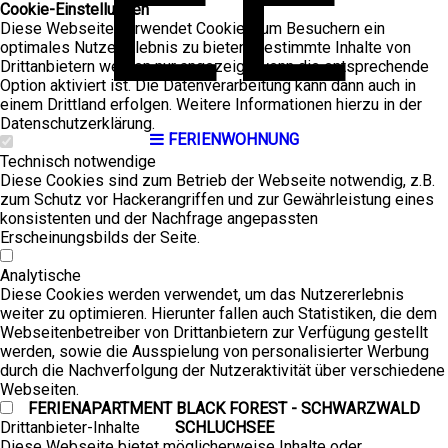
EE
Cookie-Einstellungen
Diese Webseite verwendet Cookies, um Besuchern ein
optimales Nutzererlebnis zu bieten. Bestimmte Inhalte von
Drittanbietern werden nur angezeigt, wenn die entsprechende
Option aktiviert ist. Die Datenverarbeitung kann dann auch in
einem Drittland erfolgen. Weitere Informationen hierzu in der
Datenschutzerklärung.
FERIEN­WOHNUNG
Technisch notwendige
Diese Cookies sind zum Betrieb der Webseite notwendig, z.B.
zum Schutz vor Hackerangriffen und zur Gewährleistung eines
konsistenten und der Nachfrage angepassten
Erscheinungsbilds der Seite.
Analytische
Diese Cookies werden verwendet, um das Nutzererlebnis
weiter zu optimieren. Hierunter fallen auch Statistiken, die dem
Webseitenbetreiber von Drittanbietern zur Verfügung gestellt
werden, sowie die Ausspielung von personalisierter Werbung
durch die Nachverfolgung der Nutzeraktivität über verschiedene
Webseiten.
FERIEN­APART­MENT BLACK FOREST - SCHWARZWALD
Drittanbieter-Inhalte
SCHLUCHSEE
Diese Webseite bietet möglicherweise Inhalte oder