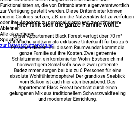
Funktionalitäten an, die von Drittanbietern eigenverantwortlich
zur Verfügung gestellt werden. Diese Drittanbieter können
eigene Cookies setzen, z.B. um die Nutzeraktivität zu verfolgen
oder ihre Angebote zu personalisieren und zu optimieren.
“Hier fühlt sich die ganze Familie wohl…”
Ablehnen
Alle akzeptieren
Unser Appartement Black Forest verfügt über 70 m²
Speichern
Wohnfläche und kann als exklusive Unterkunft für bis zu 6
zur Datenschutzerklärung
Personen dienen. Bei diesem Raumwunder kommt die
ganze Familie auf ihre Kosten. Zwei getrennte
Schlafzimmer, ein kombinierter Wohn-Essbereich mit
hochwertigem Schlafsofa sowie zwei getrennte
Badezimmer sorgen bei bis zu 6 Personen für eine
absolute Wohlfühlatmosphäre! Der grandiose Seeblick
vom Balkon ist auch hier atemberaubend. Das
Appartement Black Forest besticht durch einen
gelungenen Mix aus traditionellem Schwarzwaldfeeling
und modernster Einrichtung.